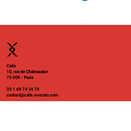
Calix
10, rue de Châteaudun
75 009 - Paris
33 1 48 74 34 79
contact
@calix-avocats.com
© 2026 Calix Société d’avocats, tous droits réservés. Avocat au Barreau de
Paris. Vestiaire B0531.
Mentions légales
Conditions Générales de Services
CGU