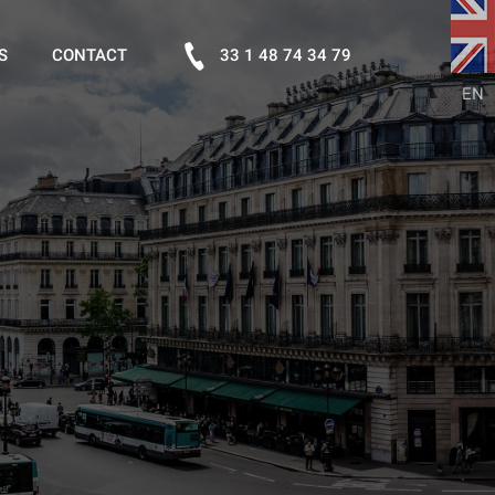
S
CONTACT
33 1 48 74 34 79
EN