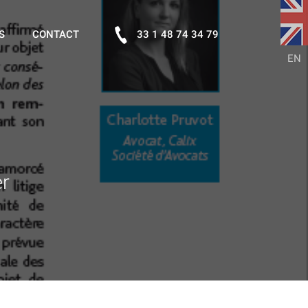
S
CONTACT
33 1 48 74 34 79
EN
er