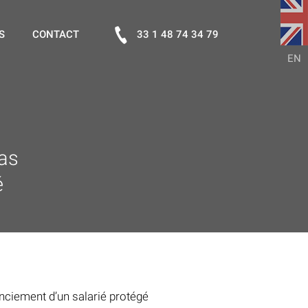
S
CONTACT
33 1 48 74 34 79
EN
as
é
nciement d’un salarié protégé