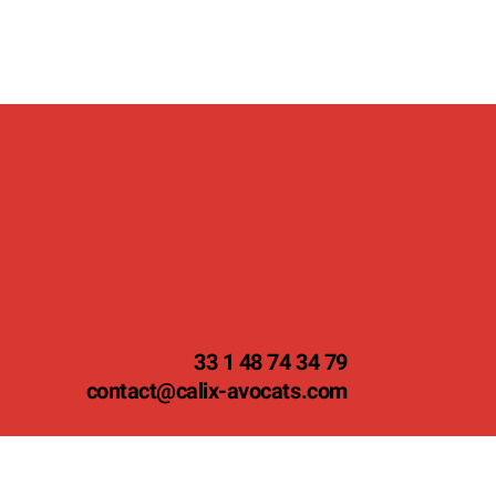
33 1 48 74 34 79
contact
@calix-avocats.com
 légales
Conditions Générales de Services
CGU